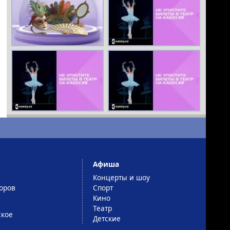
Афиша
Концерты и шоу
оров
Спорт
Кино
Театр
ское
Детские