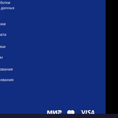
ботки
 данных
ажи
рата
вки
сы
зования
зования